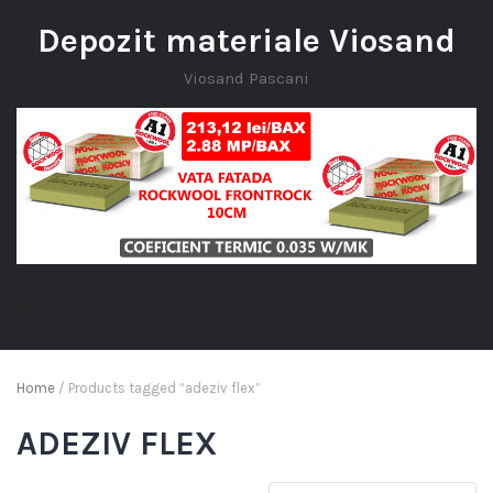
Depozit materiale Viosand
Viosand Pascani
Home
/ Products tagged “adeziv flex”
ADEZIV FLEX