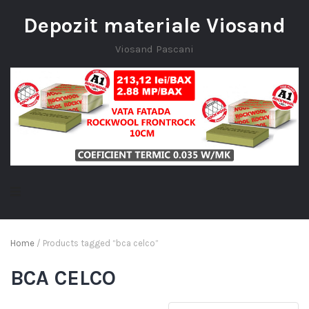
Depozit materiale Viosand
Viosand Pascani
Home
/ Products tagged “bca celco”
BCA CELCO