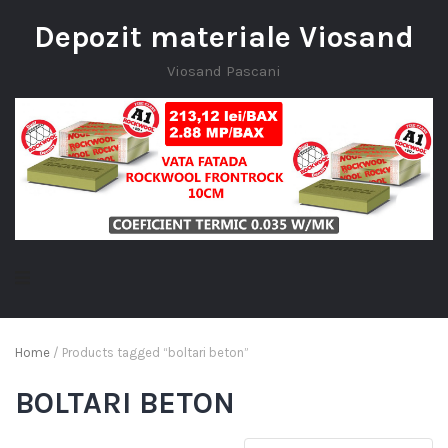
Depozit materiale Viosand
Viosand Pascani
Home
/ Products tagged “boltari beton”
BOLTARI BETON