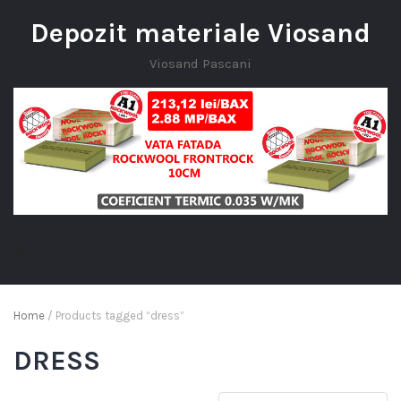
Depozit materiale Viosand
Viosand Pascani
Home
/ Products tagged “dress”
DRESS