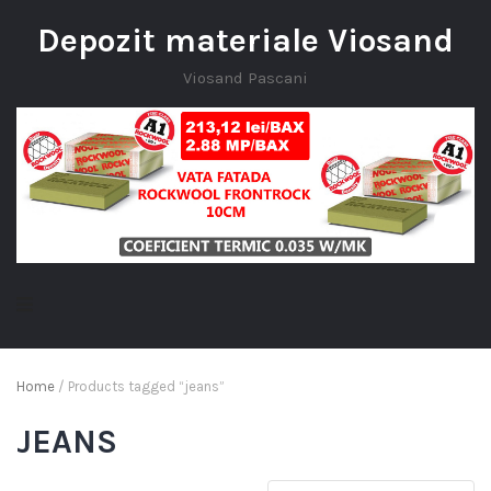
Depozit materiale Viosand
Viosand Pascani
Home
/ Products tagged “jeans”
JEANS