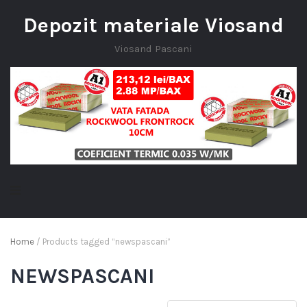
Depozit materiale Viosand
Viosand Pascani
Home
/ Products tagged “newspascani”
NEWSPASCANI