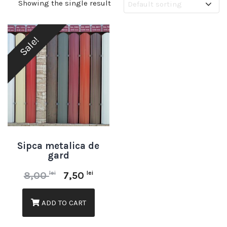
Showing the single result
Sale!
Sipca metalica de
gard
lei
lei
8,00
7,50
ADD TO CART