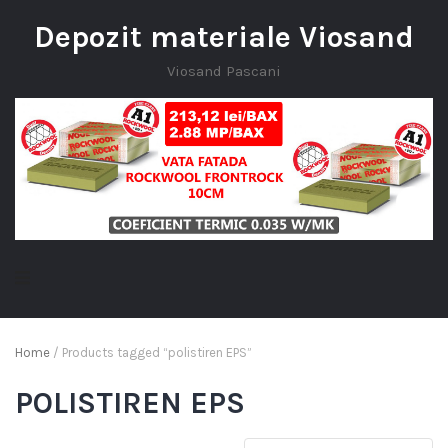
Depozit materiale Viosand
Viosand Pascani
Home
/ Products tagged “polistiren EPS”
POLISTIREN EPS