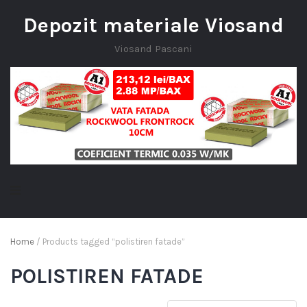
Depozit materiale Viosand
Viosand Pascani
Home
/ Products tagged “polistiren fatade”
POLISTIREN FATADE