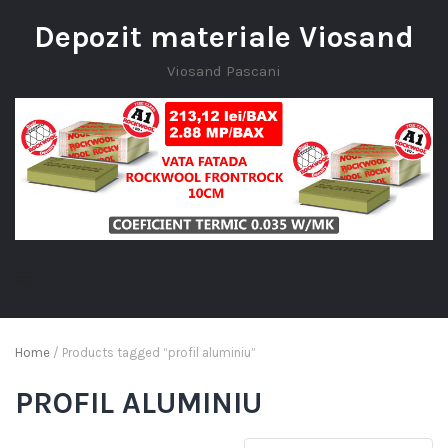
Depozit materiale Viosand
Viosand Pascani
Home
/ Products tagged “profil aluminiu”
PROFIL ALUMINIU