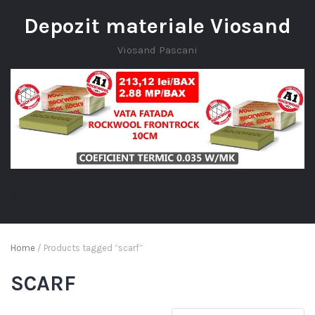
Depozit materiale Viosand
Viosand Pascani
Home
/ Products tagged “scarf”
SCARF