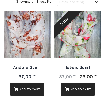
Showing all 3 results
Sale!
Andora Scarf
Istwic Scarf
lei
lei
lei
37,00
37,00
23,00
ADD TO CART
ADD TO CART