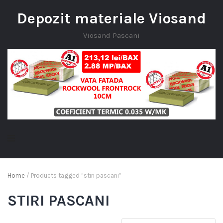
Depozit materiale Viosand
Viosand Pascani
Home
/ Products tagged “stiri pascani”
STIRI PASCANI