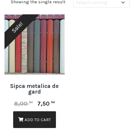
Showing the single result
Sale!
Sipca metalica de
gard
lei
lei
8,00
7,50
ADD TO CART