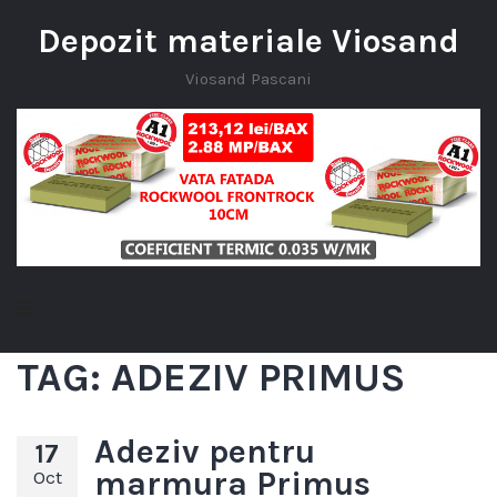
Depozit materiale Viosand
Viosand Pascani
TAG:
ADEZIV PRIMUS
Adeziv pentru
17
marmura Primus
Oct