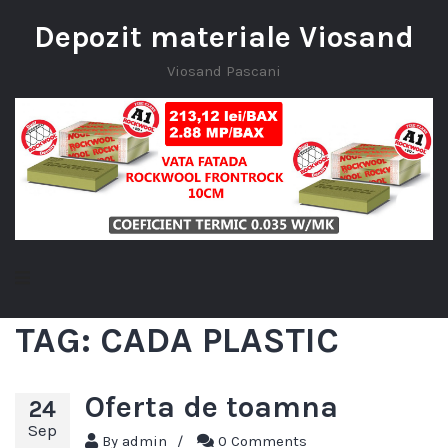
Depozit materiale Viosand
Viosand Pascani
TAG:
CADA PLASTIC
Oferta de toamna
24
Sep
By
admin
/
0 Comments