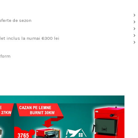
oferte de sezon
t inclus la numai 6300 lei
nform