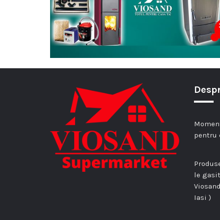
Despr
Momenta
pentru 
Produse
le gasi
Viosand
Iasi )