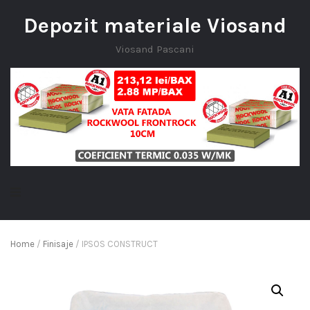
Depozit materiale Viosand
Viosand Pascani
Home
/
Finisaje
/ IPSOS CONSTRUCT