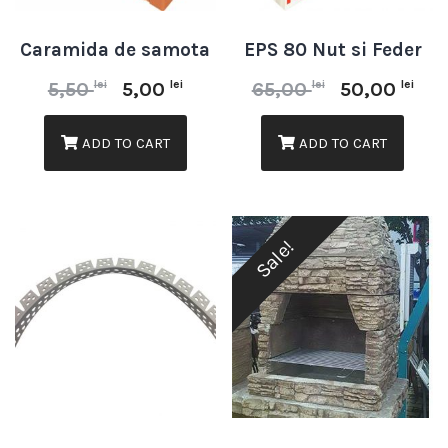
Caramida de samota
EPS 80 Nut si Feder
lei
lei
lei
lei
5,50
5,00
65,00
50,00
ADD TO CART
ADD TO CART
Sale!