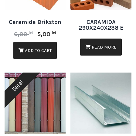
Caramida Brikston
CARAMIDA
290X240X238 E
lei
lei
6,00
5,00
READ MORE
ADD TO CART
Sale!