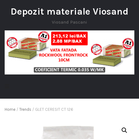
Depozit materiale Viosand
Viosand Pascani
Home
/
Trends
/ GLET CERESIT CT 126