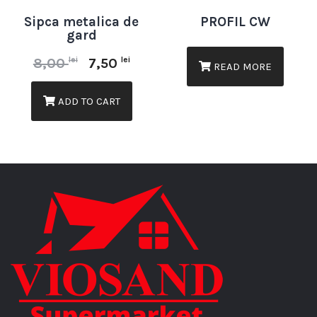
Sipca metalica de
PROFIL CW
gard
lei
lei
8,00
7,50
READ MORE
ADD TO CART