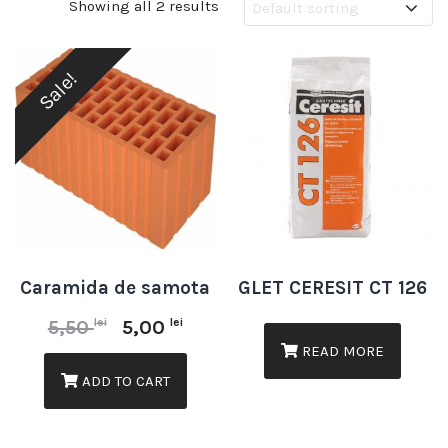
Showing all 2 results
Sale!
Caramida de samota
GLET CERESIT CT 126
lei
lei
5,50
5,00
READ MORE
ADD TO CART