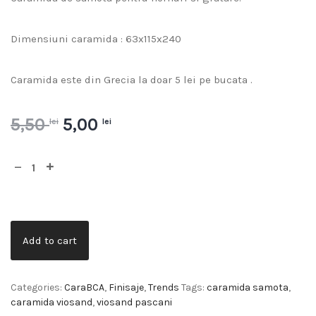
Dimensiuni caramida : 63x115x240
Caramida este din Grecia la doar 5 lei pe bucata .
5,50
5,00
lei
lei
Add to cart
Categories:
CaraBCA
,
Finisaje
,
Trends
Tags:
caramida samota
,
caramida viosand
,
viosand pascani