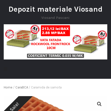
Depozit materiale Viosand
Viosand Pascani
Home
/
CaraBCA
/ Caramida de samota
Sale!