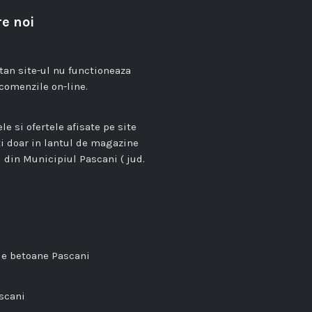
e noi
n site-ul nu functioneaza
comenzile on-line.
le si ofertele afisate pe site
ti doar in lantul de magazine
 din Municipiul Pascani ( jud.
de betoane Pascani
ascani