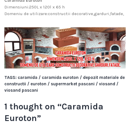
Caramida Euroton
Dimensiuni:250L x 120l x 65 h
Domeniu de utilizare:constructii decorative,garduri,fatade,
TAGS:
caramida
/
caramida euroton
/
depozit materiale de
constructii
/
euroton
/
supermarket pascani
/
viosand
/
viosand pascani
1 thought on “
Caramida
Euroton
”