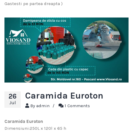
Gastesti pe partea dreapta )
Caramida Euroton
26
Jul
By
admin
/
1 Comments
Caramida Euroton
Dimensiuni:250L x 120l x 65 h