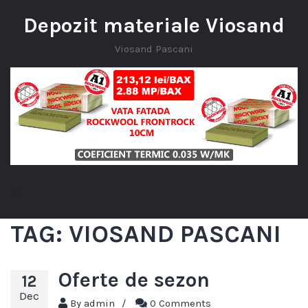
Depozit materiale Viosand
Viosand Pascani
TAG:
VIOSAND PASCANI
Oferte de sezon
12
Dec
By
admin
/
0 Comments