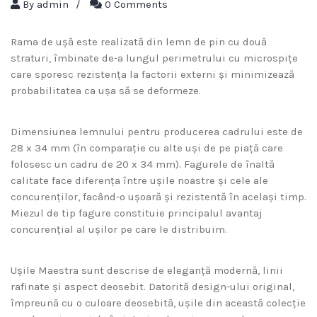
By
admin
/
0 Comments
Rama de ușă este realizată din lemn de pin cu două
straturi, îmbinate de-a lungul perimetrului cu microspițe
care sporesc rezistența la factorii externi și minimizează
probabilitatea ca ușa să se deformeze.
Dimensiunea lemnului pentru producerea cadrului este de
28 x 34 mm (în comparație cu alte uși de pe piață care
folosesc un cadru de 20 x 34 mm). Fagurele de înaltă
calitate face diferența între ușile noastre și cele ale
concurenților, facând-o ușoară și rezistentă în același timp.
Miezul de tip fagure constituie principalul avantaj
concurențial al ușilor pe care le distribuim.
Ușile Maestra sunt descrise de eleganță modernă, linii
rafinate și aspect deosebit. Datorită design-ului original,
împreună cu o culoare deosebită, ușile din această colecție