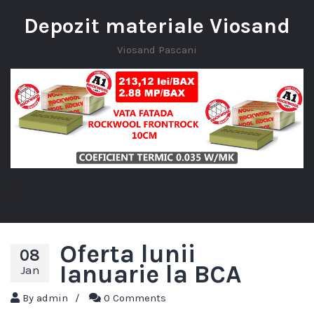
Depozit materiale Viosand
Viosand Pascani
Oferta lunii
08
Ianuarie la BCA
Jan
By
admin
/
0 Comments