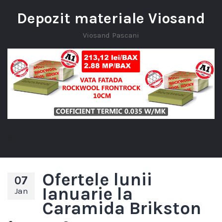
Depozit materiale Viosand
Viosand Pascani
Ofertele lunii
07
Ianuarie la
Jan
Caramida Brikston